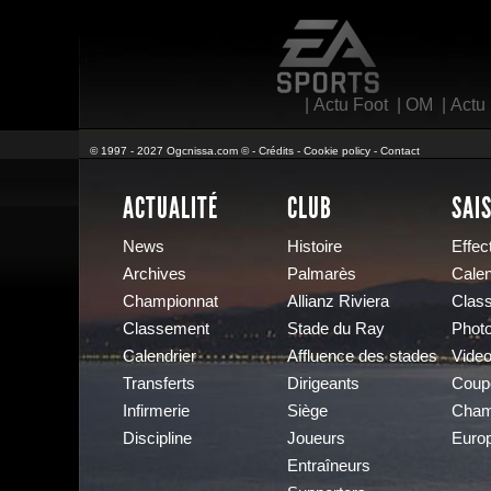
EA Sports
|
Actu Foot
|
OM
|
Actu
© 1997 - 2027 Ogcnissa.com © -
Crédits
-
Cookie policy
-
Contact
ACTUALITÉ
CLUB
SAI
News
Histoire
Effect
Archives
Palmarès
Calen
Championnat
Allianz Riviera
Clas
Classement
Stade du Ray
Phot
Calendrier
Affluence des stades
Vide
Transferts
Dirigeants
Coup
Infirmerie
Siège
Cham
Discipline
Joueurs
Euro
Entraîneurs