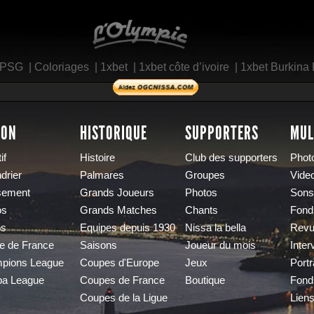
L'Olympic Restaurant
 PSG
|
Coloriages
|
1xbet
|
1xbet côte d’ivoire
|
1xbet Burkina
SON
HISTORIQUE
SUPPORTERS
MUL
if
Histoire
Club des supporters
Phot
drier
Palmares
Groupes
Vide
sement
Grands Joueurs
Photos
Sons
os
Grands Matches
Chants
Fond
os
Equipes depuis 1930
Nissa la bella
Revu
e de France
Saisons
Joueur du mois
Inter
pions League
Coupes d'Europe
Jeux
Portr
pa League
Coupes de France
Boutique
Fond
Coupes de la Ligue
Lien