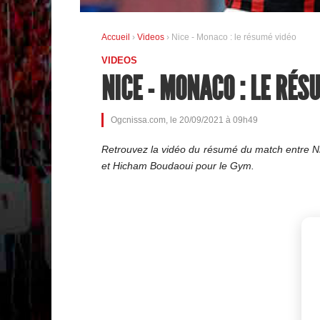
Accueil
›
Videos
› Nice - Monaco : le résumé vidéo
VIDEOS
NICE - MONACO : LE RÉS
Ogcnissa.com, le 20/09/2021 à 09h49
Retrouvez la vidéo du résumé du match entre Ni
et Hicham Boudaoui pour le Gym.