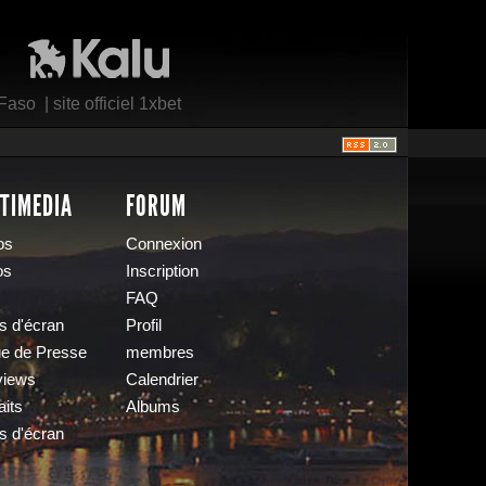
Kalu Nissa
 Faso
|
site officiel 1xbet
TIMEDIA
FORUM
os
Connexion
os
Inscription
FAQ
s d'écran
Profil
e de Presse
membres
views
Calendrier
aits
Albums
s d'écran
s