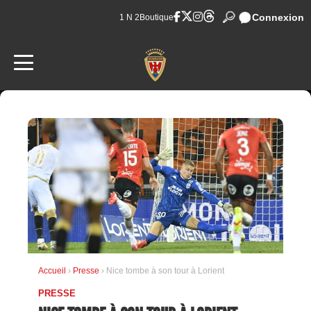
Connexion
1 N 2
Boutique
Accueil
›
Presse
› Nice tombe à son tour à Lorient
PRESSE