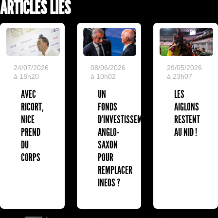
ARTICLES LIÉS
24/07/2026
08/06/2026
29/05/2026
à 18h20
à 10h02
à 23h07
AVEC
UN
LES
RICORT,
FONDS
AIGLONS
NICE
D'INVESTISSEMENT
RESTENT
PREND
ANGLO-
AU NID !
DU
SAXON
CORPS
POUR
REMPLACER
INEOS ?