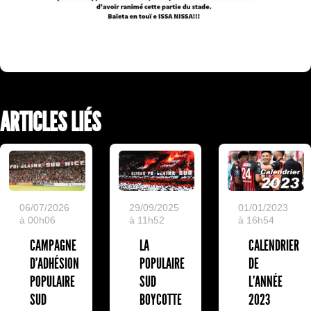
ARTICLES LIÉS
29/09/2025
01/01/2023
06/07/2026
à 11h52
à 16h54
à 00h06
LA
CALENDRIER
CAMPAGNE
POPULAIRE
DE
D'ADHÉSION
SUD
L'ANNÉE
POPULAIRE
BOYCOTTE
2023
SUD