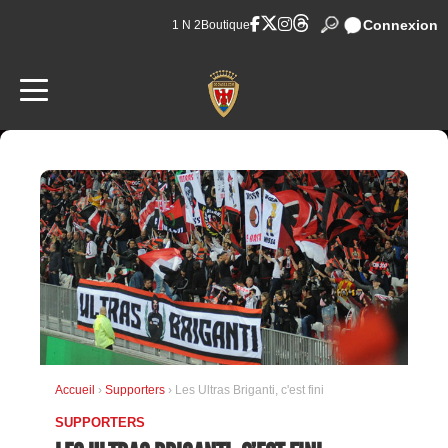
Connexion
1 N 2
Boutique
Accueil
›
Supporters
› Les Ultras Briganti, c'est fini
SUPPORTERS