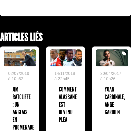
ARTICLES LIÉS
02/07/2019
14/11/2018
20/04/2017
à 10h52
à 22h45
à 10h26
JIM
COMMENT
YOAN
RATCLIFFE
ALASSANE
CARDINALE,
: UN
EST
ANGE
ANGLAIS
DEVENU
GARDIEN
EN
PLÉA
PROMENADE