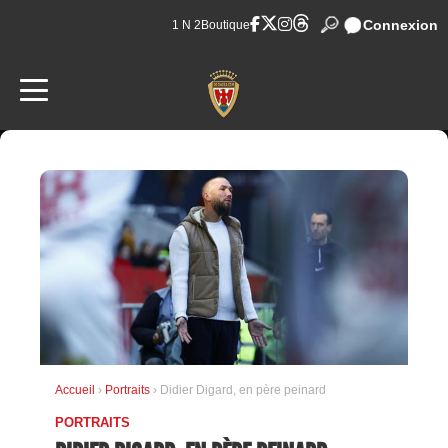
Connexion
1 N 2
Boutique
Accueil
›
Portraits
› Didier Digard, en père peinard
PORTRAITS