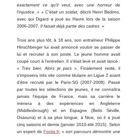
exactement ce qu'il veut, avec une horreur de
l'injustice.
» «
C'était un soldat,
décrit Henri Bedimo,
avec qui Digard a joué au Havre lors de la saison
2006-2007.
Il faisait déjà partie des cadres.
»
Trois ans plus tôt, à 18 ans, son entraîneur Philippe
Hinschberger lui avait annoncé vouloir se passer de
lui et recruter à son poste. Le jeune homme avait
coupé court à l'entretien. Il s'était levé et avait lancé :
«
Très bien. Alors je pars
». Finalement resté, il
s'imposera très vite comme titulaire en Ligue 2 avant
d'être recruté par le Paris-SG (2007-2008). Passé
par toutes les sélections de jeunes, il ne connaîtra
jamais l'équipe de France, mais sa carrière le
mènera à des expériences en Angleterre
(Middlesbrough) et en Espagne (Betis Séville,
Osasuna) et à sa plus longue, à Nice, où il a joué
cinq saisons et demie (janvier 2010-été 2015). Selon
un expert de
Footix.fr
, «
son parcours démontre une