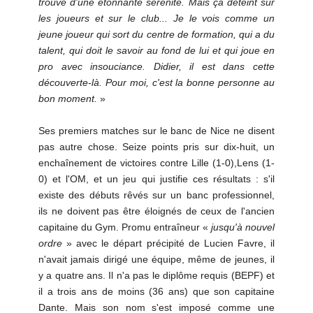
trouvé d'une étonnante sérénité. Mais ça déteint sur
les joueurs et sur le club... Je le vois comme un
jeune joueur qui sort du centre de formation, qui a du
talent, qui doit le savoir au fond de lui et qui joue en
pro avec insouciance. Didier, il est dans cette
découverte-là. Pour moi, c'est la bonne personne au
bon moment.
»
Ses premiers matches sur le banc de Nice ne disent
pas autre chose. Seize points pris sur dix-huit, un
enchaînement de victoires contre Lille (1-0),Lens (1-
0) et l'OM, et un jeu qui justifie ces résultats : s'il
existe des débuts rêvés sur un banc professionnel,
ils ne doivent pas être éloignés de ceux de l'ancien
capitaine du Gym. Promu entraîneur «
jusqu'à nouvel
ordre
» avec le départ précipité de Lucien Favre, il
n'avait jamais dirigé une équipe, même de jeunes, il
y a quatre ans. Il n'a pas le diplôme requis (BEPF) et
il a trois ans de moins (36 ans) que son capitaine
Dante. Mais son nom s'est imposé comme une