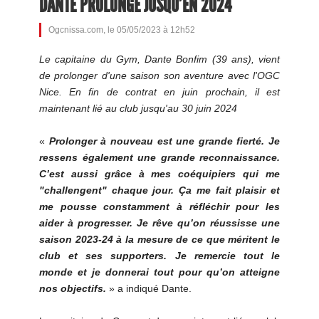
DANTE PROLONGE JUSQU'EN 2024
Ogcnissa.com, le 05/05/2023 à 12h52
Le capitaine du Gym, Dante Bonfim (39 ans), vient
de prolonger d'une saison son aventure avec l'OGC
Nice. En fin de contrat en juin prochain, il est
maintenant lié au club jusqu'au 30 juin 2024
«
Prolonger à nouveau est une grande fierté. Je
ressens également une grande reconnaissance.
C’est aussi grâce à mes coéquipiers qui me
"challengent" chaque jour. Ça me fait plaisir et
me pousse constamment à réfléchir pour les
aider à progresser. Je rêve qu’on réussisse une
saison 2023-24 à la mesure de ce que méritent le
club et ses supporters. Je remercie tout le
monde et je donnerai tout pour qu’on atteigne
nos objectifs.
» a indiqué Dante.