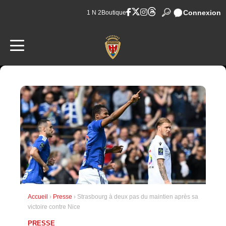
Connexion
1 N 2
Boutique
Accueil
›
Presse
› Strasbourg à deux pas du maintien après sa
victoire contre Nice
PRESSE