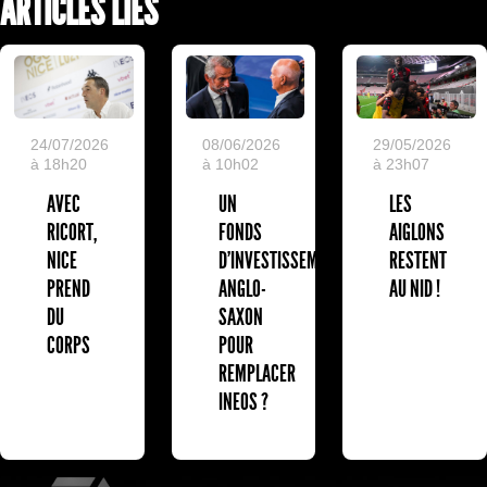
ARTICLES LIÉS
24/07/2026
08/06/2026
29/05/2026
à 18h20
à 10h02
à 23h07
AVEC
UN
LES
RICORT,
FONDS
AIGLONS
NICE
D'INVESTISSEMENT
RESTENT
PREND
ANGLO-
AU NID !
DU
SAXON
CORPS
POUR
REMPLACER
INEOS ?
EA Sports
L'Olympic Restaurant
K