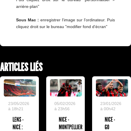
arrière-plan"
Sous Mac :
enregistrer l'image sur l'ordinateur. Puis
cliquez droit sur le bureau "modifier fond d'écran"
ARTICLES LIÉS
23/05/2026
05/02/2026
23/01/2026
à 18h21
à 23h56
à 00h42
LENS -
NICE -
NICE -
NICE :
MONTPELLIER
GO