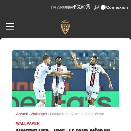
Connexion
1 N 2
Boutique
Accueil
›
Wallpaper
› Montpellier - Nice : le fond d'écran
WALLPAPER