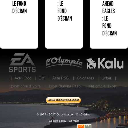
LE FOND
: LE
AHEAD
D'ÉCRAN
FOND
EAGLES
D'ÉCRAN
: LE
FOND
D'ÉCRAN
EA Sports
L'Olympic Restaurant
K
|
Actu Foot
|
OM
|
Actu PSG
|
Coloriages
|
1xbet
|
1xbet côte d’ivoire
|
1xbet Burkina Faso
|
site officiel 1xbet
© 1997 - 2027 Ogcnissa.com © -
Crédits
-
Cookie policy
-
Contact