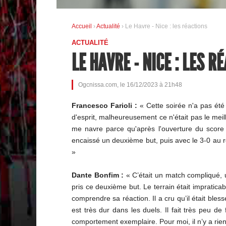
Accueil
›
Actualité
› Le Havre - Nice : les réactions
ACTUALITÉ
LE HAVRE - NICE : LES R
Ogcnissa.com, le 16/12/2023 à 21h48
Francesco Farioli :
« Cette soirée n'a pas été 
d'esprit, malheureusement ce n'était pas le meill
me navre parce qu'après l'ouverture du score
encaissé un deuxième but, puis avec le 3-0 au reto
»
Dante Bonfim :
« C’était un match compliqué, u
pris ce deuxième but. Le terrain était impratic
comprendre sa réaction. Il a cru qu’il était bless
est très dur dans les duels. Il fait très peu de
comportement exemplaire. Pour moi, il n’y a rien