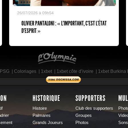
26/07/2026 à 09h54
OLIVIER PANTALONI : « L'IMPORTANT, C'EST L'ÉTAT
D'ESPRIT »
L'Olympic Restaurant
 PSG
|
Coloriages
|
1xbet
|
1xbet côte d’ivoire
|
1xbet Burkina
SON
HISTORIQUE
SUPPORTERS
MUL
if
Histoire
Club des supporters
Phot
drier
Palmares
Groupes
Vide
sement
Grands Joueurs
Photos
Sons