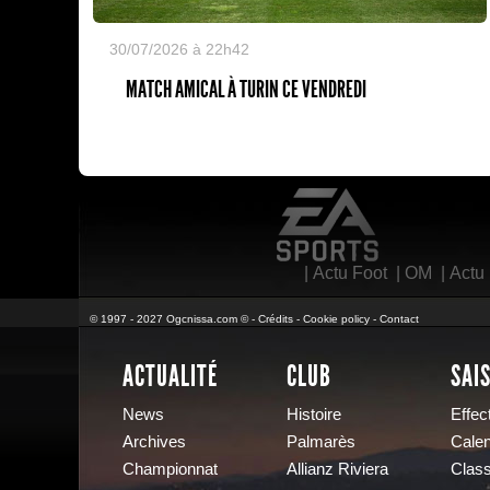
30/07/2026 à 22h42
MATCH AMICAL À TURIN CE VENDREDI
EA Sports
|
Actu Foot
|
OM
|
Actu
© 1997 - 2027 Ogcnissa.com © -
Crédits
-
Cookie policy
-
Contact
ACTUALITÉ
CLUB
SAI
News
Histoire
Effect
Archives
Palmarès
Calen
Championnat
Allianz Riviera
Clas