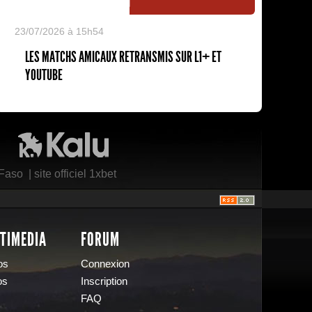
23/07/2026 à 15h54
LES MATCHS AMICAUX RETRANSMIS SUR L1+ ET
YOUTUBE
Kalu Nissa
 Faso
|
site officiel 1xbet
TIMEDIA
FORUM
os
Connexion
os
Inscription
FAQ