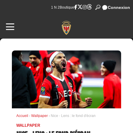
Connexion
1 N 2
Boutique
Accueil
›
Wallpaper
› Nice - Lens : le fond d'écran
WALLPAPER