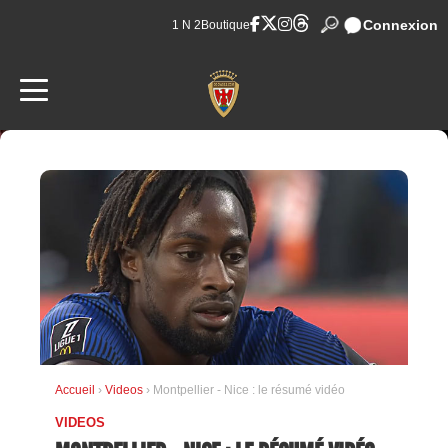
Connexion
1 N 2
Boutique
Accueil
›
Videos
› Montpellier - Nice : le résumé vidéo
VIDEOS