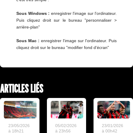
Sous Windows :
enregistrer l'image sur l'ordinateur.
Puis cliquez droit sur le bureau "personnaliser >
arrière-plan"
Sous Mac :
enregistrer l'image sur l'ordinateur. Puis
cliquez droit sur le bureau "modifier fond d'écran"
ARTICLES LIÉS
23/05/2026
05/02/2026
23/01/2026
à 18h21
à 23h56
à 00h42