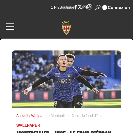
Connexion
1 N 2
Boutique
Accueil
›
Wallpaper
› Montpellier - Nice : le fond d'écran
WALLPAPER