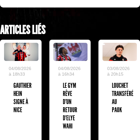
ARTICLES LIÉS
04/08/2026
04/08/2026
03/08/2026
à 18h33
à 16h34
à 20h15
GAUTHIER
LE GYM
LOUCHET
HEIN
RÊVE
TRANSFÉRÉ
SIGNE À
D’UN
AU
NICE
RETOUR
PAOK
D’ELYE
WAHI