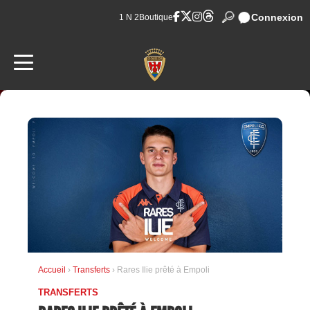
Connexion
1 N 2
Boutique
Accueil
›
Transferts
› Rares Ilie prêté à Empoli
TRANSFERTS