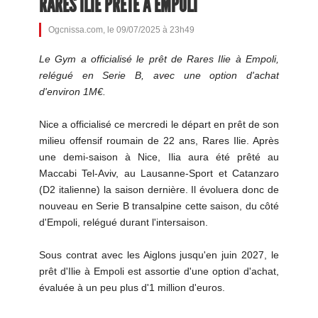
RARES ILIE PRÊTÉ À EMPOLI
Ogcnissa.com, le 09/07/2025 à 23h49
Le Gym a officialisé le prêt de Rares Ilie à Empoli,
relégué en Serie B, avec une option d'achat
d'environ 1M€.
Nice a officialisé ce mercredi le départ en prêt de son
milieu offensif roumain de 22 ans, Rares Ilie. Après
une demi-saison à Nice, Ilia aura été prêté au
Maccabi Tel-Aviv, au Lausanne-Sport et Catanzaro
(D2 italienne) la saison dernière. Il évoluera donc de
nouveau en Serie B transalpine cette saison, du côté
d'Empoli, relégué durant l'intersaison.
Sous contrat avec les Aiglons jusqu'en juin 2027, le
prêt d'Ilie à Empoli est assortie d'une option d'achat,
évaluée à un peu plus d'1 million d'euros.