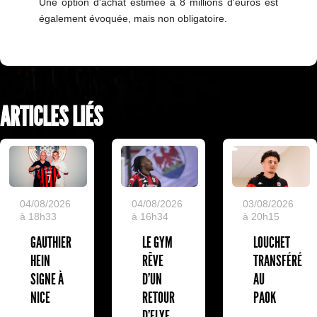
Une option d'achat estimée à 8 millions d'euros est
également évoquée, mais non obligatoire.
ARTICLES LIÉS
04/08/2026
04/08/2026
03/08/2026
à 18h33
à 16h34
à 20h15
GAUTHIER
LE GYM
LOUCHET
HEIN
RÊVE
TRANSFÉRÉ
SIGNE À
D’UN
AU
NICE
RETOUR
PAOK
D’ELYE