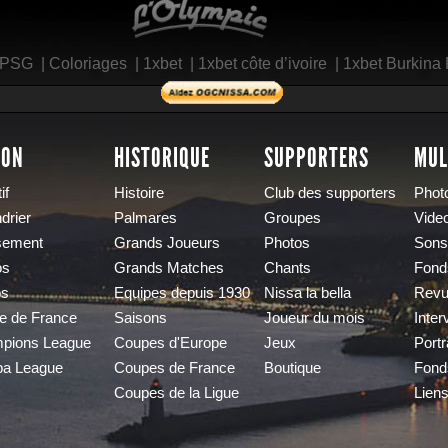
 PSG
|
Coloriages
|
1xbet
|
1xbet côte d’ivoire
|
1xbet Burkina
SON
HISTORIQUE
SUPPORTERS
MUL
if
Histoire
Club des supporters
Phot
drier
Palmares
Groupes
Vide
sement
Grands Joueurs
Photos
Sons
os
Grands Matches
Chants
Fond
os
Equipes depuis 1930
Nissa la bella
Revu
e de France
Saisons
Joueur du mois
Inter
pions League
Coupes d'Europe
Jeux
Portr
pa League
Coupes de France
Boutique
Fond
Coupes de la Ligue
Lien