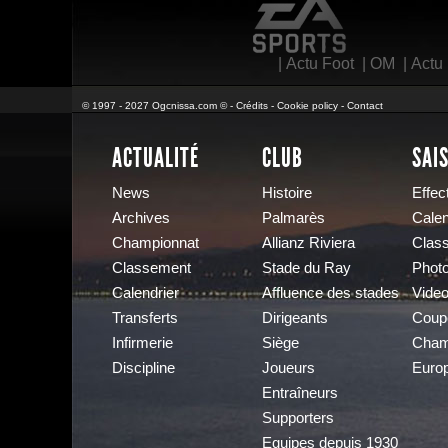
|
Actu Foot
|
OM
|
Actu
© 1997 - 2027 Ogcnissa.com © -
Crédits
-
Cookie policy
-
Contact
ACTUALITÉ
CLUB
SAI
News
Histoire
Effect
Archives
Palmarès
Calen
Championnat
Allianz Riviera
Clas
Classement
Stade du Ray
Phot
Calendrier
Affluence des stades
Vide
Transferts
Dirigeants
Coup
Infirmerie
Siège
Cham
Discipline
Joueurs
Euro
Entraîneurs
Supporters
Equipes depuis 1930