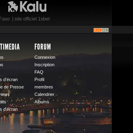
 Faso
|
site officiel 1xbet
TIMEDIA
FORUM
os
Connexion
os
Inscription
FAQ
s d'écran
Profil
e de Presse
membres
views
Calendrier
aits
Albums
s d'écran
s