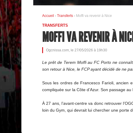
Accueil
›
Transferts
› Moffi va revenir à Nice
TRANSFERTS
MOFFI VA REVENIR À NIC
Ogcnissa.com, le 27/05/2026 à 19h30
Le prêt de Terem Moffi au FC Porto ne connaîtra
son retour à Nice, le FCP ayant décidé de ne pas l
Sous les ordres de Francesco Farioli, ancien e
compliquée sur la Côte d’Azur. Son passage au P
À 27 ans, l’avant-centre va donc retrouver l’OGC
loin du Gym, qui devrait lui chercher une porte 