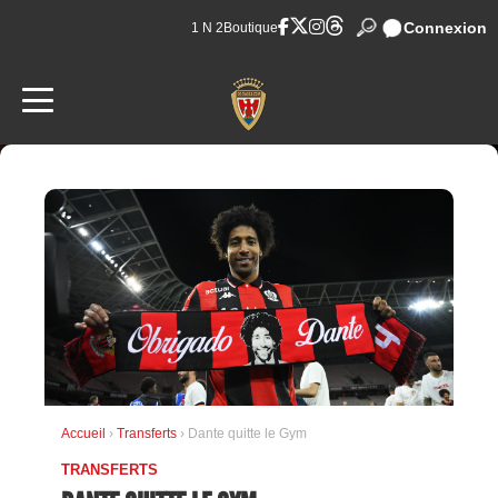
Connexion
1 N 2
Boutique
Accueil
›
Transferts
› Dante quitte le Gym
TRANSFERTS