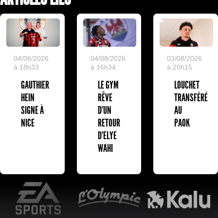
04/08/2026
04/08/2026
03/08/2026
à 18h33
à 16h34
à 20h15
GAUTHIER
LE GYM
LOUCHET
HEIN
RÊVE
TRANSFÉRÉ
SIGNE À
D’UN
AU
NICE
RETOUR
PAOK
D’ELYE
WAHI
EA Sports
L'Olympic Restaurant
K