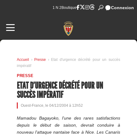
Connexion
1 N 2
Boutique
Accueil
›
Presse
› Etat d'urgence décrété pour un succès
impératif
PRESSE
ETAT D'URGENCE DÉCRÉTÉ POUR UN
SUCCÈS IMPÉRATIF
Ouest-France, le 04/12/2004 à 12h52
Mamadou Bagayoko, l'une des rares satisfactions
depuis le début de saison, devrait conduire à
nouveau l'attaque nantaise face à Nice. Les Canaris