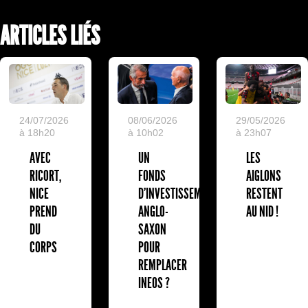
ARTICLES LIÉS
24/07/2026
08/06/2026
29/05/2026
à 18h20
à 10h02
à 23h07
AVEC
UN
LES
RICORT,
FONDS
AIGLONS
NICE
D'INVESTISSEMENT
RESTENT
PREND
ANGLO-
AU NID !
DU
SAXON
CORPS
POUR
REMPLACER
INEOS ?