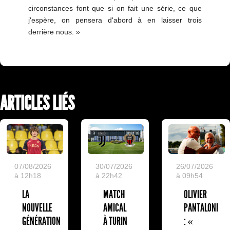
circonstances font que si on fait une série, ce que
j'espère, on pensera d'abord à en laisser trois
derrière nous. »
ARTICLES LIÉS
07/08/2026
30/07/2026
26/07/2026
à 12h18
à 22h42
à 09h54
LA
MATCH
OLIVIER
NOUVELLE
AMICAL
PANTALONI
GÉNÉRATION
À TURIN
: «