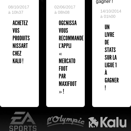
08/10/2017
02/06/2017
14/10/2014
à 10h37
à 08h08
à 01h00
ACHETEZ
OGCNISSA
UN
VOS
VOUS
LIVRE
PRODUITS
RECOMMANDE
DE
NISSART
L'APPLI
STATS
CHEZ
«
SUR LA
KALU !
MERCATO
LIGUE 1
FOOT
À
PAR
GAGNER
MAXIFOOT
!
» !
EA Sports
L'Olympic Restaurant
K