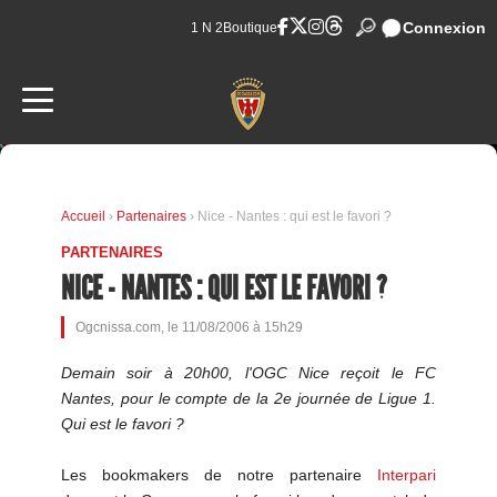
Connexion
1 N 2
Boutique
Accueil
›
Partenaires
› Nice - Nantes : qui est le favori ?
PARTENAIRES
NICE - NANTES : QUI EST LE FAVORI ?
Ogcnissa.com, le 11/08/2006 à 15h29
Demain soir à 20h00, l'OGC Nice reçoit le FC
Nantes, pour le compte de la 2e journée de Ligue 1.
Qui est le favori ?
Les bookmakers de notre partenaire
Interpari