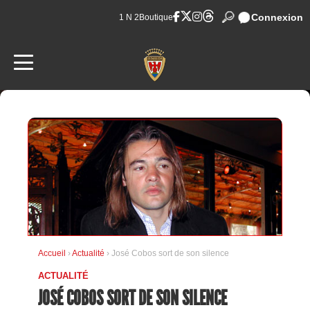
Connexion
1 N 2
Boutique
Accueil
›
Actualité
› José Cobos sort de son silence
ACTUALITÉ
JOSÉ COBOS SORT DE SON SILENCE