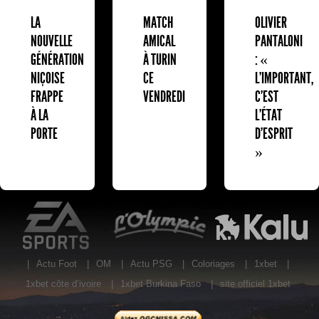
LA
MATCH
OLIVIER
NOUVELLE
AMICAL
PANTALONI
GÉNÉRATION
À TURIN
: «
NIÇOISE
CE
L'IMPORTANT,
FRAPPE
VENDREDI
C'EST
À LA
L'ÉTAT
PORTE
D'ESPRIT
»
EA Sports
L'Olympic Restaurant
K
|
Actu Foot
|
OM
|
Actu PSG
|
Coloriages
|
1xbet
|
1xbet côte d’ivoire
|
1xbet Burkina Faso
|
site officiel 1xbet