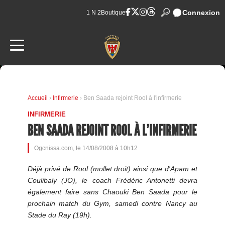
Connexion
1 N 2
Boutique
Accueil
›
Infirmerie
› Ben Saada rejoint Rool à l'infirmerie
INFIRMERIE
BEN SAADA REJOINT ROOL À L'INFIRMERIE
Ogcnissa.com, le 14/08/2008 à 10h12
Déjà privé de Rool (mollet droit) ainsi que d'Apam et
Coulibaly (JO), le coach Frédéric Antonetti devra
également faire sans Chaouki Ben Saada pour le
prochain match du Gym, samedi contre Nancy au
Stade du Ray (19h).