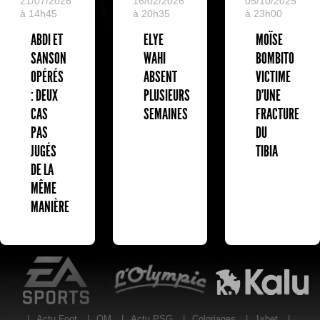
05/10/2025
21/07/2026
16/02/2026
à 23h00
à 14h45
à 20h35
MOÏSE
ABDI ET
ELYE
BOMBITO
SANSON
WAHI
VICTIME
OPÉRÉS
ABSENT
D'UNE
: DEUX
PLUSIEURS
FRACTURE
CAS
SEMAINES
DU
PAS
TIBIA
JUGÉS
DE LA
MÊME
MANIÈRE
EA Sports
L'Olympic Restaurant
K
|
Actu Foot
|
OM
|
Actu PSG
|
Coloriages
|
1xbet
|