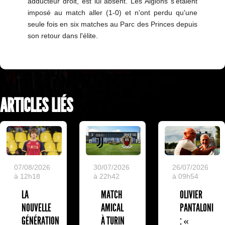
adducteur droit, est lui absent. Les Aiglons s'étaient
imposé au match aller (1-0) et n'ont perdu qu'une
seule fois en six matches au Parc des Princes depuis
son retour dans l'élite.
ARTICLES LIÉS
07/08/2026
30/07/2026
26/07/2026
à 12h18
à 22h42
à 09h54
LA
MATCH
OLIVIER
NOUVELLE
AMICAL
PANTALONI
GÉNÉRATION
À TURIN
: «