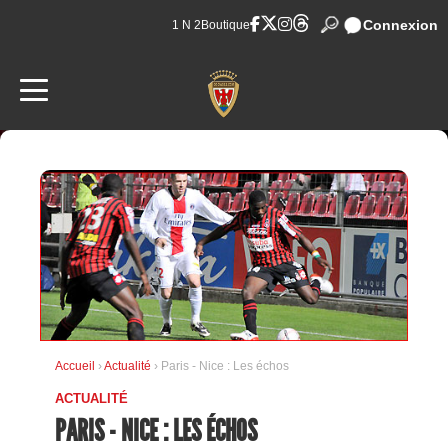
Connexion
1 N 2
Boutique
Accueil
›
Actualité
› Paris - Nice : Les échos
ACTUALITÉ
PARIS - NICE : LES ÉCHOS