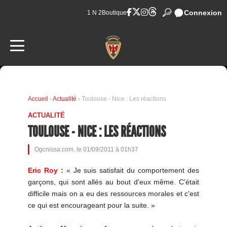
Connexion
1 N 2
Boutique
Accueil
›
Actualité
› Toulouse - Nice : Les réactions
ACTUALITÉ
TOULOUSE - NICE : LES RÉACTIONS
Ogcnissa.com, le 01/09/2011 à 01h37
Eric Roy :
« Je suis satisfait du comportement des
garçons, qui sont allés au bout d'eux même. C'était
difficile mais on a eu des ressources morales et c'est
ce qui est encourageant pour la suite. »