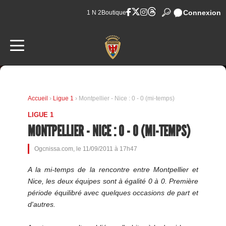
Connexion
1 N 2
Boutique
Accueil
›
Ligue 1
› Montpellier - Nice : 0 - 0 (mi-temps)
LIGUE 1
MONTPELLIER - NICE : 0 - 0 (MI-TEMPS)
Ogcnissa.com, le 11/09/2011 à 17h47
A la mi-temps de la rencontre entre Montpellier et
Nice, les deux équipes sont à égalité 0 à 0. Première
période équilibré avec quelques occasions de part et
d'autres.