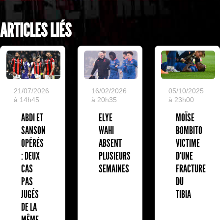
ARTICLES LIÉS
05/10/2025
21/07/2026
16/02/2026
à 23h00
à 14h45
à 20h35
MOÏSE
ABDI ET
ELYE
BOMBITO
SANSON
WAHI
VICTIME
OPÉRÉS
ABSENT
D'UNE
: DEUX
PLUSIEURS
FRACTURE
CAS
SEMAINES
DU
PAS
TIBIA
JUGÉS
DE LA