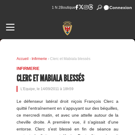
Connexion
1 N 2
Boutique
Accueil
›
Infirmerie
› Clerc et Mabiala blessés
INFIRMERIE
CLERC ET MABIALA BLESSÉS
L'Equipe, le 14/09/2011 à 18h59
Le défenseur latéral droit niçois François Clerc a
quitté l'entraînement en s'appuyant sur des béquilles,
ce mercredi matin, et avec une attelle autour de la
cheville droite. A première vue, il s'agissait d'une
entorse. Clerc s'est blessé en fin de séance au