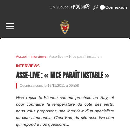
Connexion
1 N 2
Boutique
Accueil
›
Interviews
› Asse-live : « Nice paraît instable »
INTERVIEWS
ASSE-LIVE : « NICE PARAÎT INSTABLE »
Ogcnissa.com, le 17/11/2011 à 09h58
Nice reçoit St-Etienne samedi prochain au Ray, et
pour connaître la température du côté des verts,
nous vous proposons une interview d'un spécialiste
du club stéphanois. C'est Eric, du site asse-live.com
qui répond à nos questions...