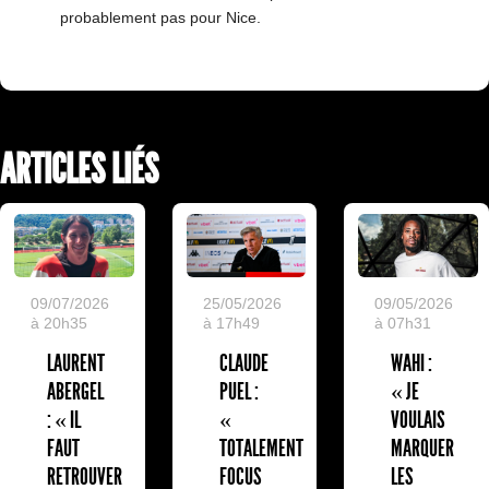
probablement pas pour Nice.
ARTICLES LIÉS
09/07/2026
25/05/2026
09/05/2026
à 20h35
à 17h49
à 07h31
LAURENT
CLAUDE
WAHI :
ABERGEL
PUEL :
« JE
: « IL
«
VOULAIS
FAUT
TOTALEMENT
MARQUER
RETROUVER
FOCUS
LES