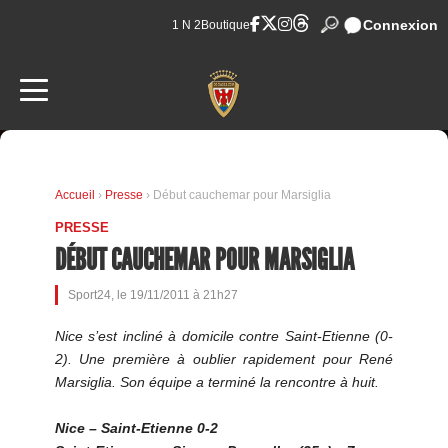
Connexion
1 N 2
Boutique
Accueil
›
Presse
› Début cauchemar pour Marsiglia
PRESSE
DÉBUT CAUCHEMAR POUR MARSIGLIA
Sport24, le 19/11/2011 à 21h27
Nice s’est incliné à domicile contre Saint-Etienne (0-
2). Une première à oublier rapidement pour René
Marsiglia. Son équipe a terminé la rencontre à huit.
Nice – Saint-Etienne 0-2