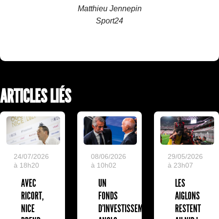
Matthieu Jennepin
Sport24
ARTICLES LIÉS
24/07/2026
08/06/2026
29/05/2026
à 18h20
à 10h02
à 23h07
AVEC
UN
LES
RICORT,
FONDS
AIGLONS
NICE
D'INVESTISSEMENT
RESTENT