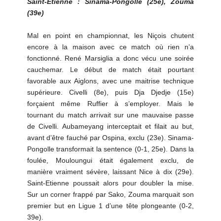
Saint-Etienne : Sinama-Pongolle (25e), Zouma
(39e)
Mal en point en championnat, les Niçois chutent
encore à la maison avec ce match où rien n’a
fonctionné. René Marsiglia a donc vécu une soirée
cauchemar. Le début de match était pourtant
favorable aux Aiglons, avec une maitrise technique
supérieure. Civelli (8e), puis Dja Djedje (15e)
forçaient même Ruffier à s’employer. Mais le
tournant du match arrivait sur une mauvaise passe
de Civelli. Aubameyang interceptait et filait au but,
avant d’être fauché par Ospina, exclu (23e). Sinama-
Pongolle transformait la sentence (0-1, 25e). Dans la
foulée, Mouloungui était également exclu, de
manière vraiment sévère, laissant Nice à dix (29e).
Saint-Etienne poussait alors pour doubler la mise.
Sur un corner frappé par Sako, Zouma marquait son
premier but en Ligue 1 d’une tête plongeante (0-2,
39e).