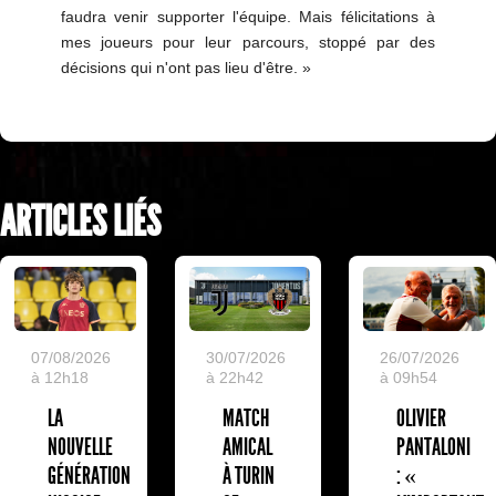
faudra venir supporter l'équipe. Mais félicitations à
mes joueurs pour leur parcours, stoppé par des
décisions qui n'ont pas lieu d'être. »
ARTICLES LIÉS
07/08/2026
30/07/2026
26/07/2026
à 12h18
à 22h42
à 09h54
LA
MATCH
OLIVIER
NOUVELLE
AMICAL
PANTALONI
GÉNÉRATION
À TURIN
: «