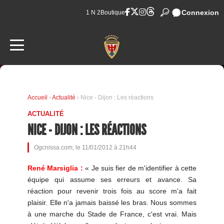
Connexion
1 N 2
Boutique
Accueil
›
Actualité
› Nice - Dijon : Les réactions
ACTUALITÉ
NICE - DIJON : LES RÉACTIONS
Ogcnissa.com, le 11/01/2012 à 21h44
René Marsiglia :
« Je suis fier de m'identifier à cette
équipe qui assume ses erreurs et avance. Sa
réaction pour revenir trois fois au score m'a fait
plaisir. Elle n'a jamais baissé les bras. Nous sommes
à une marche du Stade de France, c'est vrai. Mais