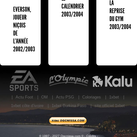
LA
CALENDRIER
EVERSON,
REPRISE
2003/2004
JOUEUR
DU GYM
NIÇOIS
2003/2004
DE
L'ANNÉE
2002/2003
EA Sports
L'Olympic Restaurant
K
|
Actu Foot
|
OM
|
Actu PSG
|
Coloriages
|
1xbet
|
1xbet côte d’ivoire
|
1xbet Burkina Faso
|
site officiel 1xbet
© 1997 - 2027 Ogcnissa.com © -
Crédits
-