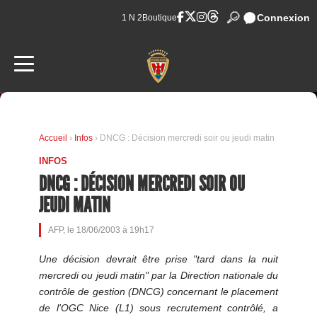
Connexion
1 N 2
Boutique
Accueil
›
Infos
› DNCG : Décision mercredi soir ou jeudi matin
INFOS
DNCG : DÉCISION MERCREDI SOIR OU
JEUDI MATIN
AFP, le 18/06/2003 à 19h17
Une décision devrait être prise "tard dans la nuit
mercredi ou jeudi matin" par la Direction nationale du
contrôle de gestion (DNCG) concernant le placement
de l'OGC Nice (L1) sous recrutement contrôlé, a