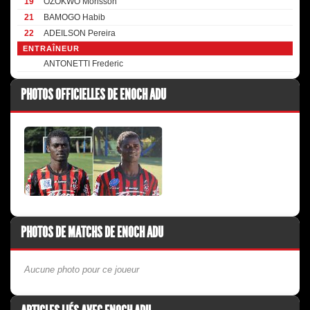
19
OZOKWO Morisson
21
BAMOGO Habib
22
ADEILSON Pereira
ENTRAÎNEUR
ANTONETTI Frederic
PHOTOS OFFICIELLES DE ENOCH ADU
PHOTOS DE MATCHS DE ENOCH ADU
Aucune photo pour ce joueur