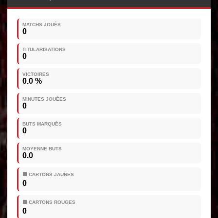
MATCHS JOUÉS
0
TITULARISATIONS
0
VICTOIRES
0.0 %
MINUTES JOUÉES
0
BUTS MARQUÉS
0
MOYENNE BUTS
0.0
🟨 CARTONS JAUNES
0
🟥 CARTONS ROUGES
0