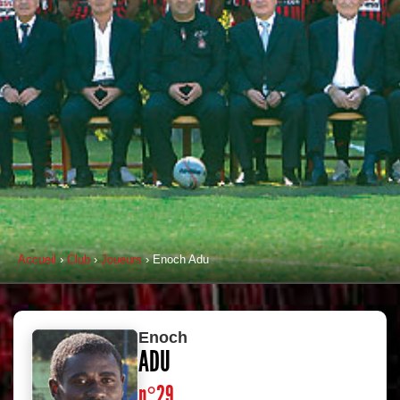
Accueil
›
Club
›
Joueurs
› Enoch Adu
Enoch
ADU
n°29