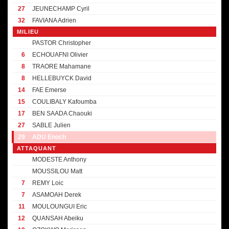
27
JEUNECHAMP Cyril
32
FAVIANA Adrien
MILIEU
PASTOR Christopher
6
ECHOUAFNI Olivier
8
TRAORE Mahamane
8
HELLEBUYCK David
14
FAE Emerse
15
COULIBALY Kafoumba
17
BEN SAADA Chaouki
27
SABLE Julien
29
ADU Enoch
ATTAQUANT
MODESTE Anthony
MOUSSILOU Matt
7
REMY Loic
7
ASAMOAH Derek
11
MOULOUNGUI Eric
12
QUANSAH Abeiku