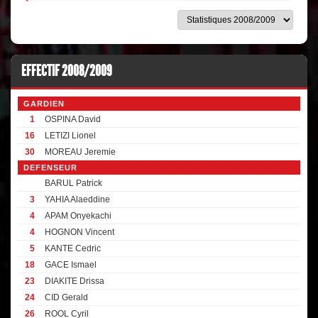
EFFECTIF 2008/2009
GARDIEN
1
OSPINA David
16
LETIZI Lionel
30
MOREAU Jeremie
DEFENSEUR
BARUL Patrick
3
YAHIA Alaeddine
4
APAM Onyekachi
4
HOGNON Vincent
5
KANTE Cedric
18
GACE Ismael
23
DIAKITE Drissa
24
CID Gerald
26
ROOL Cyril