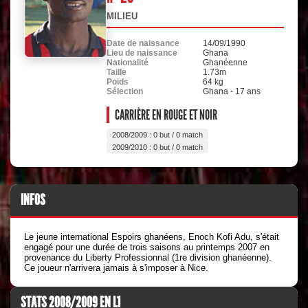
MILIEU
Date de naissance
14/09/1990
Lieu de naissance
Ghana
Nationalité
Ghanéenne
Taille
1.73m
Poids
64 kg
Sélection
Ghana - 17 ans
CARRIÈRE EN ROUGE ET NOIR
2008/2009 : 0 but / 0 match
2009/2010 : 0 but / 0 match
INFOS
Le jeune international Espoirs ghanéens, Enoch Kofi Adu, s'était
engagé pour une durée de trois saisons au printemps 2007 en
provenance du Liberty Professionnal (1re division ghanéenne).
Ce joueur n'arrivera jamais à s'imposer à Nice.
STATS 2008/2009 EN L1