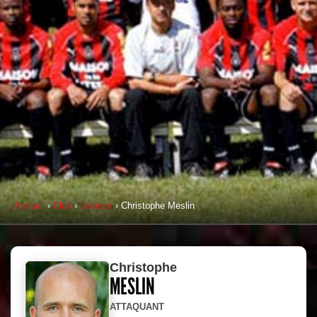
Accueil
›
Club
›
Joueurs
› Christophe Meslin
Christophe
MESLIN
ATTAQUANT