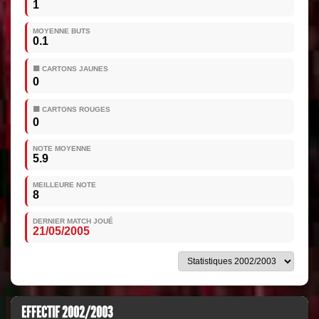
1
MOYENNE BUTS
0.1
🟨 CARTONS JAUNES
0
🟥 CARTONS ROUGES
0
NOTE MOYENNE
5.9
MEILLEURE NOTE
8
DERNIER MATCH JOUÉ
21/05/2005
EFFECTIF 2002/2003