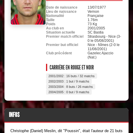
Date de naissance
13/07/1977
Lieu de naissance
Vernon
Nationalité
Française
Taille
1.76m
Poids
73 Kg
Au club en
2001/2005
Situation actuelle
SC Bastia
Premier match officiel
Strasbourg - Nice (3-
0 le 05/08/2001)
Premier but officiel
Nice - Nîmes (2-0 le
11/08/2001)
Club précédent
Gazelec Ajaccio
(Nat.)
CARRIÈRE EN ROUGE ET NOIR
2001/2002 : 16 buts / 32 matchs
2002/2003 : 1 but / 9 matchs
2003/2004 : 8 buts / 26 matchs
2004/2005 : 0 but / 9 matchs
INFOS
Christophe (Daniel) Meslin, dit "Poussin", était l'auteur de 21 buts