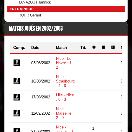
TAMAZOUT Jannick
ENTRAÎNEUR
ROHR Gernot
MATCHS JOUÉS EN 2002/2003
⚽
🟨
🟥
Comp.
Date
Match
Tit.
Min.
Nice - Le
03/08/2002
Havre : 1 -
0
2
Nice -
10/08/2002
Strasbourg
0
: 4 - 0
Lille - Nice
17/08/2002
0
: 0 - 3
Nice -
11/09/2002
Marseille :
0
2 - 0
Nice -
1
21/09/2002
Troyes : 1
0