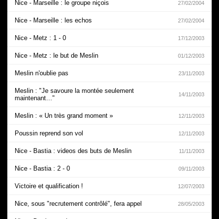
Nice - Marseille : le groupe niçois
27/02/2004
Nice - Marseille : les echos
27/02/2004
Nice - Metz : 1 - 0
17/12/2003
Nice - Metz : le but de Meslin
01/12/2003
Meslin n'oublie pas
23/11/2003
Meslin : "Je savoure la montée seulement
14/11/2003
maintenant…"
Meslin : « Un très grand moment »
12/11/2003
Poussin reprend son vol
12/11/2003
Nice - Bastia : videos des buts de Meslin
11/11/2003
Nice - Bastia : 2 - 0
09/11/2003
Victoire et qualification !
12/07/2003
Nice, sous "recrutement contrôlé", fera appel
28/05/2003