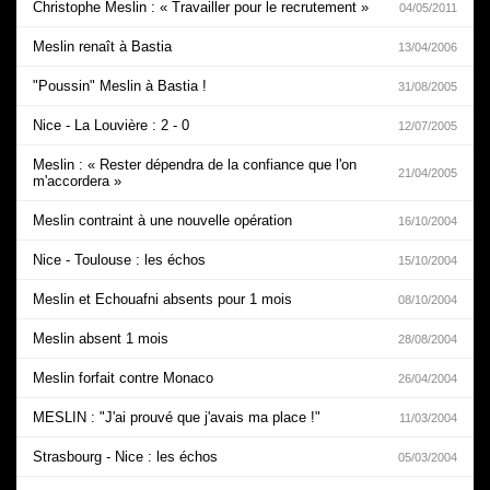
Christophe Meslin : « Travailler pour le recrutement »
04/05/2011
Meslin renaît à Bastia
13/04/2006
"Poussin" Meslin à Bastia !
31/08/2005
Nice - La Louvière : 2 - 0
12/07/2005
Meslin : « Rester dépendra de la confiance que l'on
21/04/2005
m'accordera »
Meslin contraint à une nouvelle opération
16/10/2004
Nice - Toulouse : les échos
15/10/2004
Meslin et Echouafni absents pour 1 mois
08/10/2004
Meslin absent 1 mois
28/08/2004
Meslin forfait contre Monaco
26/04/2004
MESLIN : "J'ai prouvé que j'avais ma place !"
11/03/2004
Strasbourg - Nice : les échos
05/03/2004