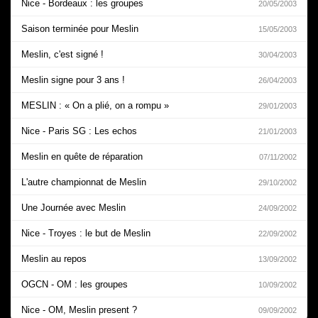
Nice - Bordeaux : les groupes
20/05/2003
Saison terminée pour Meslin
15/05/2003
Meslin, c'est signé !
30/04/2003
Meslin signe pour 3 ans !
26/04/2003
MESLIN : « On a plié, on a rompu »
29/01/2003
Nice - Paris SG : Les echos
21/01/2003
Meslin en quête de réparation
07/11/2002
L'autre championnat de Meslin
29/10/2002
Une Journée avec Meslin
24/09/2002
Nice - Troyes : le but de Meslin
22/09/2002
Meslin au repos
13/09/2002
OGCN - OM : les groupes
10/09/2002
Nice - OM, Meslin present ?
09/09/2002