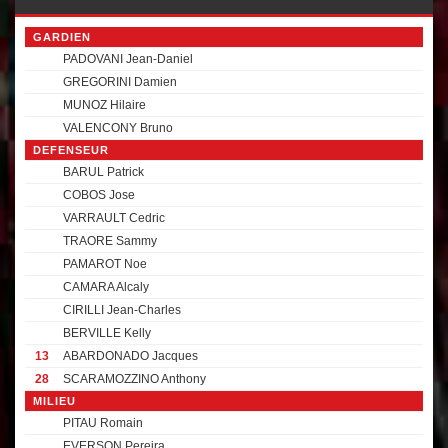
GARDIEN
PADOVANI Jean-Daniel
GREGORINI Damien
MUNOZ Hilaire
VALENCONY Bruno
DEFENSEUR
BARUL Patrick
COBOS Jose
VARRAULT Cedric
TRAORE Sammy
PAMAROT Noe
CAMARA Alcaly
CIRILLI Jean-Charles
BERVILLE Kelly
13
ABARDONADO Jacques
28
SCARAMOZZINO Anthony
MILIEU
PITAU Romain
EVERSON Pereira