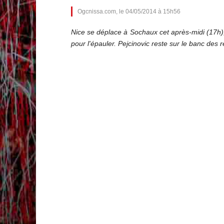
Ogcnissa.com, le 04/05/2014 à 15h56
Nice se déplace à Sochaux cet après-midi (17h),
pour l'épauler. Pejcinovic reste sur le banc des 