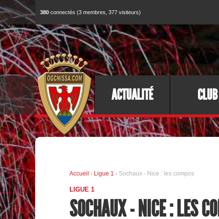
380
connectés (3 membres, 377 visiteurs)
ACTUALITÉ
CLUB
Accueil
›
Ligue 1
› Sochaux - Nice : les compos
LIGUE 1
SOCHAUX - NICE : LES C