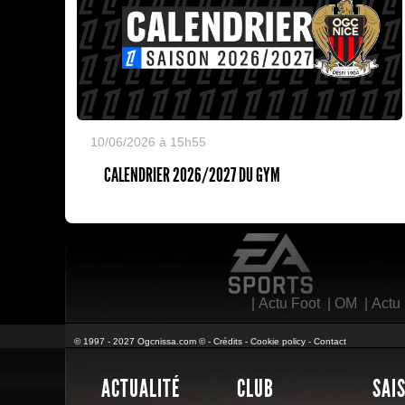
10/06/2026 à 15h55
CALENDRIER 2026/2027 DU GYM
EA Sports
|
Actu Foot
|
OM
|
Actu
© 1997 - 2027 Ogcnissa.com © -
Crédits
-
Cookie policy
-
Contact
ACTUALITÉ
CLUB
SAI