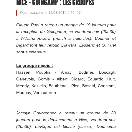
NICE - GUINGAMP : LES GROUPES
Ogcnissa.com, le 12/03/2015 à 20h57
Claude Puel a retenu un groupe de 19 joueurs pour
la réception de Guingamp, ce vendredi soir (20h30)
à l'Allianz Riviera (match à huis-clos). Bodmer et
Digard font leur retour. Diawara, Eysseric et G. Puel
sont suspendus.
Le groupe niçois :
Hassen, Pouplin - Amavi, Bodmer, Boscagli,
Genevois, Gomis - Albert, Digard, Eduardo, Hult,
Mendy, Koziello, Bauthéac - Plea, Bosetti, Constant,
Maupay, Vercauteren.
Jocelyn Gourvennec a retenu un groupe de 20
joueurs pour le déplacement à Nice, vendredi soir
(20h30). Lévêque est blessé (cuisse), Douniama