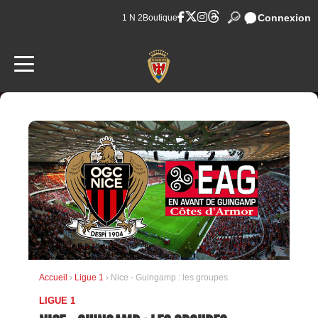
Connexion
1 N 2
Boutique
Accueil
›
Ligue 1
› Nice - Guingamp : les groupes
LIGUE 1