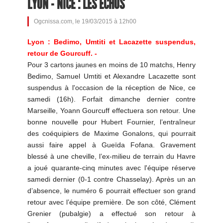
LYON - NICE : LES ÉCHOS
Ogcnissa.com, le 19/03/2015 à 12h00
Lyon : Bedimo, Umtiti et Lacazette suspendus,
retour de Gourcuff. -
Pour 3 cartons jaunes en moins de 10 matchs, Henry
Bedimo, Samuel Umtiti et Alexandre Lacazette sont
suspendus à l'occasion de la réception de Nice, ce
samedi (16h). Forfait dimanche dernier contre
Marseille, Yoann Gourcuff effectuera son retour. Une
bonne nouvelle pour Hubert Fournier, l’entraîneur
des coéquipiers de Maxime Gonalons, qui pourrait
aussi faire appel à Gueïda Fofana. Gravement
blessé à une cheville, l’ex-milieu de terrain du Havre
a joué quarante-cinq minutes avec l'équipe réserve
samedi dernier (0-1 contre Chasselay). Après un an
d’absence, le numéro 6 pourrait effectuer son grand
retour avec l’équipe première. De son côté, Clément
Grenier (pubalgie) a effectué son retour à