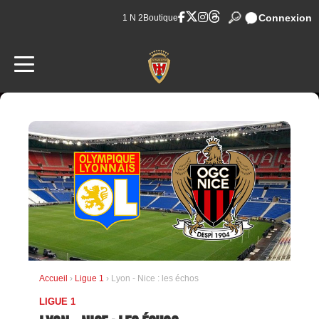
Connexion
1 N 2
Boutique
Accueil
›
Ligue 1
› Lyon - Nice : les échos
LIGUE 1