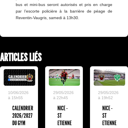
bus et mini-bus seront autorisés et pris en charge
par l’escorte policière à la barrière de péage de
Reventin-Vaugris, samedi à 13h30.
ARTICLES LIÉS
10/06/2026
29/05/2026
29/05/2026
à 15h55
à 22h45
à 19h52
CALENDRIER
NICE -
NICE -
2026/2027
ST
ST
DU GYM
ETIENNE
ETIENNE