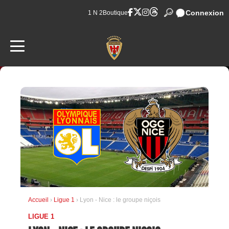
Connexion
1 N 2
Boutique
Accueil
›
Ligue 1
› Lyon - Nice : le groupe niçois
LIGUE 1