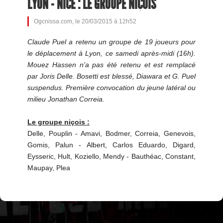
LYON - NICE : LE GROUPE NIÇOIS
Ogcnissa.com, le 20/03/2015 à 12h52
Claude Puel a retenu un groupe de 19 joueurs pour
le déplacement à Lyon, ce samedi après-midi (16h).
Mouez Hassen n'a pas été retenu et est remplacé
par Joris Delle. Bosetti est blessé, Diawara et G. Puel
suspendus. Première convocation du jeune latéral ou
milieu Jonathan Correia.
Le groupe niçois :
Delle, Pouplin - Amavi, Bodmer, Correia, Genevois,
Gomis, Palun - Albert, Carlos Eduardo, Digard,
Eysseric, Hult, Koziello, Mendy - Bauthéac, Constant,
Maupay, Plea