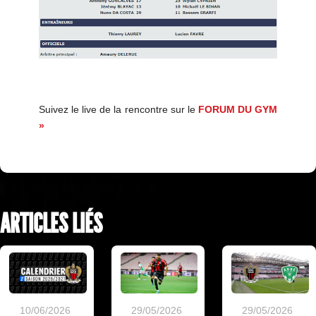
Suivez le live de la rencontre sur le
FORUM DU GYM
»
ARTICLES LIÉS
10/06/2026
29/05/2026
29/05/2026