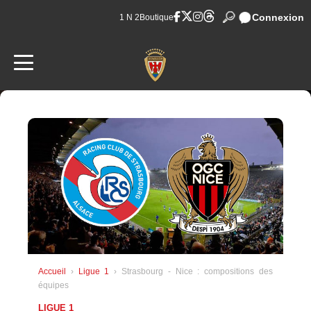
Connexion
1 N 2
Boutique
Accueil
›
Ligue 1
› Strasbourg - Nice : compositions des
équipes
LIGUE 1