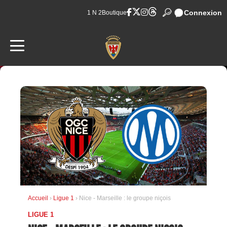
Connexion
1 N 2
Boutique
Accueil
›
Ligue 1
› Nice - Marseille : le groupe niçois
LIGUE 1