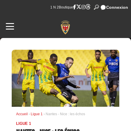
Connexion
1 N 2
Boutique
Accueil
›
Ligue 1
› Nantes - Nice : les échos
LIGUE 1