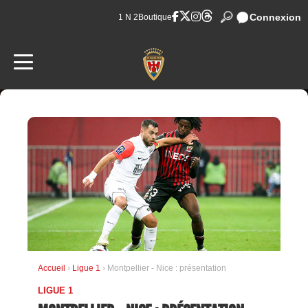
Connexion
1 N 2
Boutique
Accueil
›
Ligue 1
› Montpellier - Nice : présentation
LIGUE 1