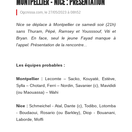
MONTPELLIER - NICE : PRÉSENTATION
Ogcnissa.com, le 27/05/2023 à 08h52
Nice se déplace à Montpellier ce samedi soir (21h)
sans Thuram, Pépé, Ramsey et Yousssouf, Viti et
Bryan. En face, seul le jeune Fayad manque à
l'appel. Présentation de la rencontre...
Les équipes probables :
Montpellier :
Lecomte – Sacko, Kouyaté, Estève,
Sylla – Chotard, Ferri – Nordin, Savanier (c), Mavididi
(ou Maouassa) – Wahi
Nice :
Schmeichel - Atal, Dante (c), Todibo, Lotomba
- Boudaoui, Rosario (ou Barkley), Diop - Bouanani,
Laborde, Moffi