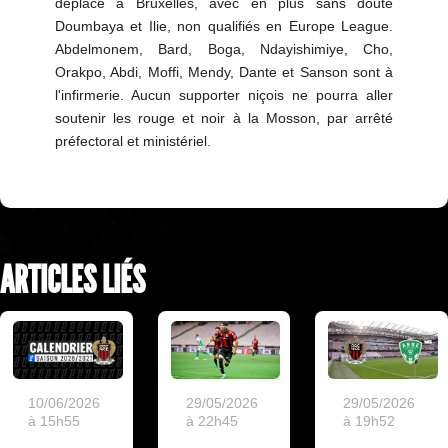
déplacé à Bruxelles, avec en plus sans doute
Doumbaya et Ilie, non qualifiés en Europe League.
Abdelmonem, Bard, Boga, Ndayishimiye, Cho,
Orakpo, Abdi, Moffi, Mendy, Dante et Sanson sont à
l'infirmerie. Aucun supporter niçois ne pourra aller
soutenir les rouge et noir à la Mosson, par arrêté
préfectoral et ministériel.
ARTICLES LIÉS
10/06/2026
29/05/2026
29/05/2026
à 15h55
à 22h45
à 19h52