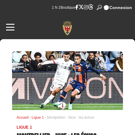
Connexion
1 N 2
Boutique
Accueil
›
Ligue 1
› Montpellier - Nice : les échos
LIGUE 1