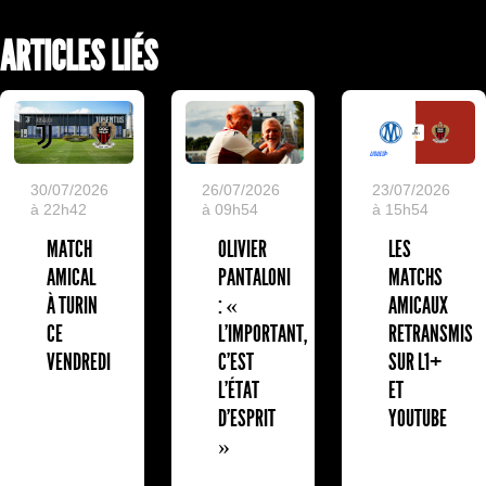
ARTICLES LIÉS
30/07/2026
26/07/2026
23/07/2026
à 22h42
à 09h54
à 15h54
MATCH
OLIVIER
LES
AMICAL
PANTALONI
MATCHS
À TURIN
: «
AMICAUX
CE
L'IMPORTANT,
RETRANSMIS
VENDREDI
C'EST
SUR L1+
L'ÉTAT
ET
D'ESPRIT
YOUTUBE
»