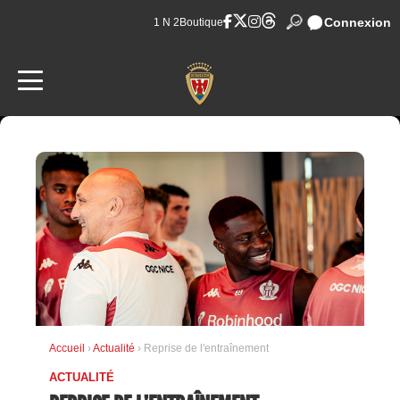
Connexion
1 N 2
Boutique
Accueil
›
Actualité
› Reprise de l'entraînement
ACTUALITÉ