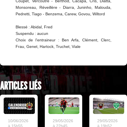
Coupet, Vercoutre - Berthod, Cacapa, Cris, Diatta,
Monsoreau, Réveillère - Diarra, Juninho, Malouda,
Pedretti, Tiago - Benzema, Carew, Govou, Wiltord
Blessé : Abidal, Fred
Suspendu : aucun
Choix de l'entraineur : Ben Arfa, Clément, Clerc,
Frau, Genet, Hartock, Truchet, Viale
ARTICLES LIÉS
10/06/2026
29/05/2026
29/05/2026
à 15h55
à 22h45
à 19h52