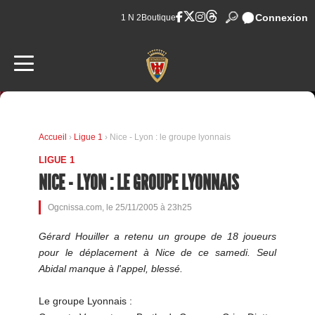
Connexion
1 N 2
Boutique
Accueil
›
Ligue 1
› Nice - Lyon : le groupe lyonnais
LIGUE 1
NICE - LYON : LE GROUPE LYONNAIS
Ogcnissa.com, le 25/11/2005 à 23h25
Gérard Houiller a retenu un groupe de 18 joueurs
pour le déplacement à Nice de ce samedi. Seul
Abidal manque à l'appel, blessé.
Le groupe Lyonnais :