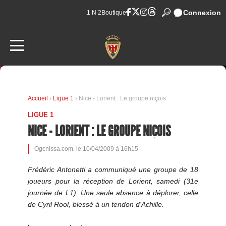
Connexion
1 N 2
Boutique
Accueil
›
Ligue 1
› Nice - Lorient : Le groupe niçois
LIGUE 1
NICE - LORIENT : LE GROUPE NIÇOIS
Ogcnissa.com, le 10/04/2009 à 16h15
Frédéric Antonetti a communiqué une groupe de 18
joueurs pour la réception de Lorient, samedi (31e
journée de L1). Une seule absence à déplorer, celle
de Cyril Rool, blessé à un tendon d'Achille.