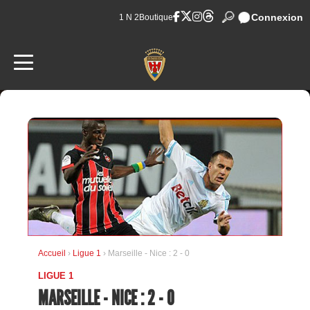
Connexion
1 N 2
Boutique
Accueil
›
Ligue 1
› Marseille - Nice : 2 - 0
LIGUE 1
MARSEILLE - NICE : 2 - 0