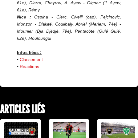
61e), Diarra, Cheyrou, A. Ayew - Gignac (J. Ayew,
61e), Rémy
Nice :
Ospina - Clerc, Civelli (cap), Pejcinovic,
Monzon - Diakité, Coulibaly, Abriel (Meriem, 74e) -
Mounier (Dja Djédjé, 79e), Pentecôte (Guié Guié,
62e), Mouloungui
Infos liées :
•
Classement
•
Réactions
ARTICLES LIÉS