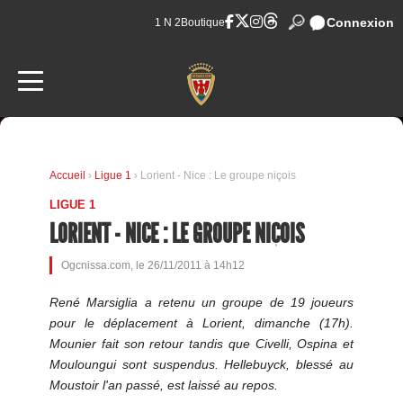
Connexion
1 N 2
Boutique
Accueil
›
Ligue 1
› Lorient - Nice : Le groupe niçois
LIGUE 1
LORIENT - NICE : LE GROUPE NIÇOIS
Ogcnissa.com, le 26/11/2011 à 14h12
René Marsiglia a retenu un groupe de 19 joueurs
pour le déplacement à Lorient, dimanche (17h).
Mounier fait son retour tandis que Civelli, Ospina et
Mouloungui sont suspendus. Hellebuyck, blessé au
Moustoir l'an passé, est laissé au repos.