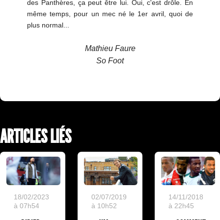
des Panthères, ça peut être lui. Oui, c'est drôle. En
même temps, pour un mec né le 1er avril, quoi de
plus normal...
Mathieu Faure
So Foot
ARTICLES LIÉS
18/02/2023
02/07/2019
14/11/2018
à 07h54
à 10h52
à 22h45