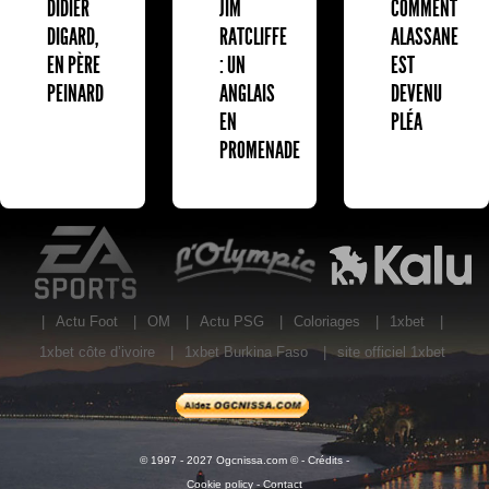
DIDIER
JIM
COMMENT
DIGARD,
RATCLIFFE
ALASSANE
EN PÈRE
: UN
EST
PEINARD
ANGLAIS
DEVENU
EN
PLÉA
PROMENADE
EA Sports
L'Olympic Restaurant
K
|
Actu Foot
|
OM
|
Actu PSG
|
Coloriages
|
1xbet
|
1xbet côte d’ivoire
|
1xbet Burkina Faso
|
site officiel 1xbet
© 1997 - 2027 Ogcnissa.com © -
Crédits
-
Cookie policy
-
Contact