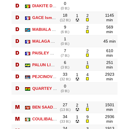
0
DIAKITE Drissa
(0 tit.)
18
1145
1
2
GACE Ismael
min
(12 tit.)
9
569
2
MABIALA Larrys
min
(6 tit.)
1
MALAGA Kevin
45 min
(0 tit.)
7
610
2
PAISLEY Gregory
min
(7 tit.)
6
251
1
PALUN Lloyd
min
(3 tit.)
33
2923
1
4
PEJCINOVIC Nemanja
min
(32 tit.)
0
QUARTEY Jonathan
(0 tit.)
27
1501
2
1
BEN SAADA Chaouki
min
(13 tit.)
34
2936
1
9
COULIBALY Kafoumba
min
(33 tit.)
24
1913
3