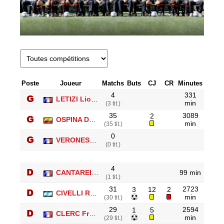
Poste
Joueur
Matchs
Buts
CJ
CR
Minutes
4
331
LETIZI Lionel
min
(3 tit.)
35
3089
2
OSPINA David
min
(35 tit.)
0
VERONESE Lucas
(0 tit.)
4
CANTAREIL Alain
99 min
(1 tit.)
31
2723
3
12
2
CIVELLI Renato
min
(30 tit.)
29
2594
1
5
CLERC Francois
min
(29 tit.)