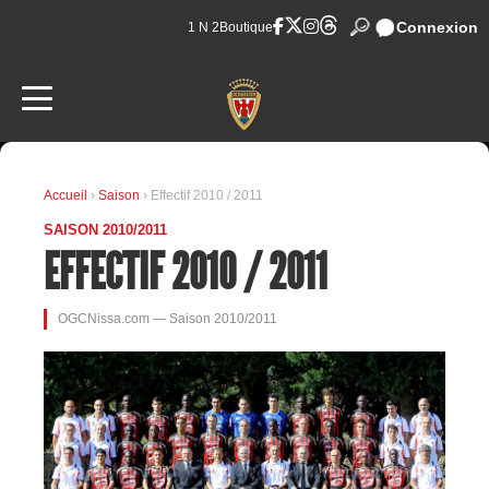
Connexion
1 N 2
Boutique
Accueil
›
Saison
› Effectif 2010 / 2011
SAISON 2010/2011
EFFECTIF 2010 / 2011
OGCNissa.com — Saison 2010/2011