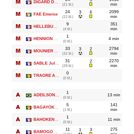
DIGARD Didier
min
(21 tit.)
24
2099
3
6
FAE Emerse
min
(22 tit.)
9
351
HELLEBUYCK David
min
(4 tit.)
1
HENNION Cyril
4 min
(0 tit.)
33
2794
3
2
MOUNIER Anthony
min
(32 tit.)
31
2270
2
SABLE Julien
min
(29 tit.)
0
TRAORE Abdou
(0 tit.)
1
ADEILSON Pereira
13 min
(0 tit.)
5
141
BAGAYOKO Mamadou
min
(1 tit.)
1
BAHOKEN Stephane
11 min
(0 tit.)
11
275
1
3
BAMOGO Habib