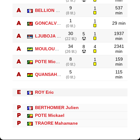
min
(2 tit.)
9
537
1
BELLION David
min
(8 tit.)
1
1
GONCALVES Esmael
29 min
(0 tit.)
30
1937
5
1
LJUBOJA Danijel
min
(22 tit.)
34
2341
8
4
MOULOUNGUI Eric
min
(26 tit.)
8
159
1
POTE Mickael
min
(0 tit.)
5
115
QUANSAH Abeiku
min
(0 tit.)
ROY Eric
BERTHOMIER Julien
POTE Mickael
TRAORE Mahamane