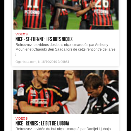
VIDEOS :
NICE - ST-ETIENNE : LES BUTS NIÇOIS
Retrouvez les vidéos des buts niçois marqués par Anthony
Mounier et Chaouki Ben Saada lors de cette rencontre de la 9e
j...
Ogcnissa.com, le 18/10/2010 à 09h51
VIDEOS :
NICE - RENNES : LE BUT DE LJUBOJA
Retrouvez la vidéo du but niçois marqué par Danijel Ljuboja