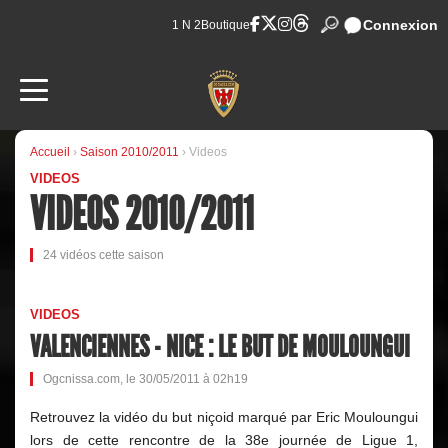
Connexion
1 N 2
Boutique
Accueil
›
Saison 2010/2011
› Videos
VIDEOS
VIDEOS 2010/2011
24 vidéos cette saison
VIDEOS
VALENCIENNES - NICE : LE BUT DE MOULOUNGUI
Ogcnissa.com, le 30/05/2011 à 02h19
Retrouvez la vidéo du but niçoid marqué par Eric Mouloungui
lors de cette rencontre de la 38e journée de Ligue 1,