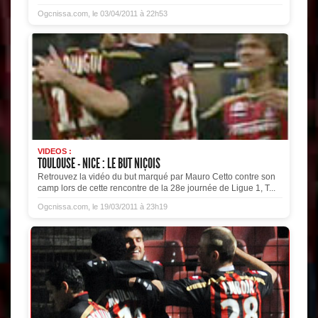
Ogcnissa.com, le 03/04/2011 à 22h53
VIDEOS :
TOULOUSE - NICE : LE BUT NIÇOIS
Retrouvez la vidéo du but marqué par Mauro Cetto contre son
camp lors de cette rencontre de la 28e journée de Ligue 1, T...
Ogcnissa.com, le 19/03/2011 à 23h19