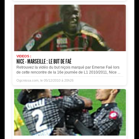
VIDEOS :
NICE - MARSEILLE : LE BUT DE FAÉ
Retrouvez la vidéo du but niçois marqué par Emerse Faé lors
de cette rencontre de la 16e journée de L1 2010/2011, Nice ...
Ogcnissa.com, le 05/12/2010 à 20h26