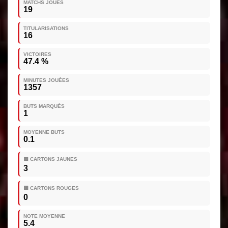
MATCHS JOUÉS
19
TITULARISATIONS
16
VICTOIRES
47.4 %
MINUTES JOUÉES
1357
BUTS MARQUÉS
1
MOYENNE BUTS
0.1
🟨 CARTONS JAUNES
3
🟥 CARTONS ROUGES
0
NOTE MOYENNE
5.4