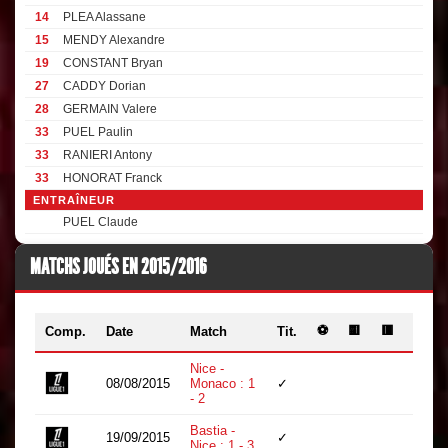
14
PLEA Alassane
15
MENDY Alexandre
19
CONSTANT Bryan
27
CADDY Dorian
28
GERMAIN Valere
33
PUEL Paulin
33
RANIERI Antony
33
HONORAT Franck
ENTRAÎNEUR
PUEL Claude
MATCHS JOUÉS EN 2015/2016
⚽
🟨
🟥
Comp.
Date
Match
Tit.
Min.
Nice -
08/08/2015
Monaco : 1
✓
29
- 2
Bastia -
19/09/2015
✓
90
Nice : 1 - 3