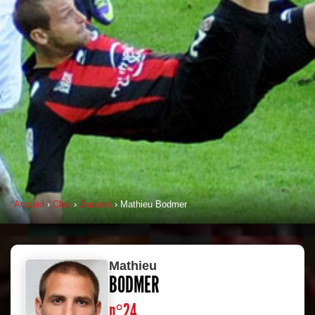
Accueil
›
Club
›
Joueurs
› Mathieu Bodmer
Mathieu
BODMER
n°24