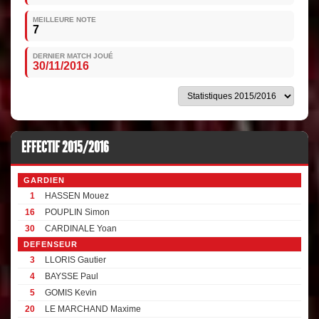
MEILLEURE NOTE
7
DERNIER MATCH JOUÉ
30/11/2016
EFFECTIF 2015/2016
GARDIEN
1
HASSEN Mouez
16
POUPLIN Simon
30
CARDINALE Yoan
DEFENSEUR
3
LLORIS Gautier
4
BAYSSE Paul
5
GOMIS Kevin
20
LE MARCHAND Maxime