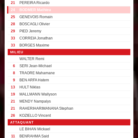
21
PEREIRA Ricardo
24
BODMER Mathieu
25
GENEVOIS Romain
28
BOSCAGLI Olivier
29
PIED Jeremy
33
CORREIA Jonathan
33
BORGES Maxime
MILIEU
WALTER Remi
6
SERI Jean-Michael
8
TRAORE Mahamane
9
BEN ARFA Hatem
13
HULT Niklas
19
MALLMANN Wallyson
21
MENDY Nampalys
21
RAHERIHARIMANANA Stephan
26
KOZIELLO Vincent
ATTAQUANT
LE BIHAN Mickael
11
BENRAHMA Said