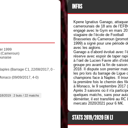
INFOS
Kpene Ignatius Ganago, attaqua
camerounais de 18 ans de l’EFB
engagé avec le Gym en mars 201
stagiaire de l’école de Football
Brasseries du Cameroun (promot
1999) a signé pour une période d
avec les aiglons.
ier 1999
Ganago a d’abord évolué avec l’
 (Cameroun)
réserve avec espoir de taper rap
unaise
à l’œil de Lucien Favre afin d’inté
groupe pro avant la fin de saison
2018. Il dispute son premier mat
Naples (Barrage C1, 22/08/2017, 0 -
les pro lors du barrage de Ligue 
Monaco (09/09/2017, 4-0)
champions face à Naples. Il trou
la première fois le chemin des fil
à Monaco, le 9 septembre 2017 (
Après 3 saisons où il n'a particip
quelques matchs, sans pour aut
18/2019 : 2 buts / 22 matchs
démériter, il est transféré au RC
mercato 2020/2021 pour 6 M€.
STATS 2019/2020 EN L1