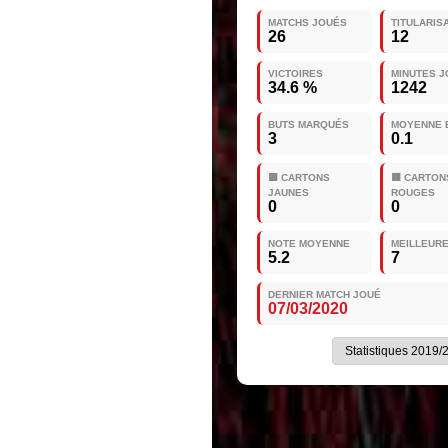
MATCHS JOUÉS
TITULARIS
26
12
VICTOIRES
MINUTES 
34.6 %
1242
BUTS MARQUÉS
MOYENNE 
3
0.1
🟨 CARTONS
🟥 CARTON
JAUNES
ROUGES
0
0
NOTE MOYENNE
MEILLEUR
5.2
7
DERNIER MATCH JOUÉ
07/03/2020