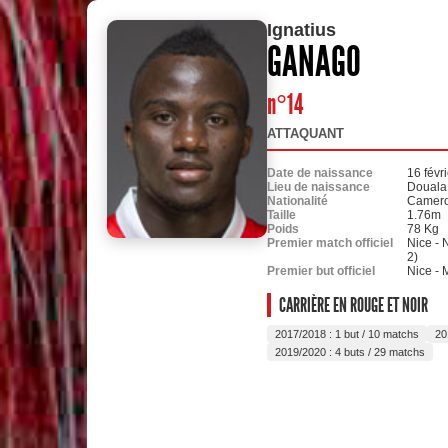
Ignatius
GANAGO
n°14
ATTAQUANT
Date de naissance
16 févr
Lieu de naissance
Douala
Nationalité
Camero
Taille
1.76m
Poids
78 Kg
Premier match officiel
Nice - 
2)
Premier but officiel
Nice - 
CARRIÈRE EN ROUGE ET NOIR
2017/2018 : 1 but / 10 matchs
20
2019/2020 : 4 buts / 29 matchs