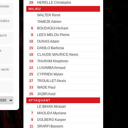
29
HERELLE Christophe
ATIONS
MILIEU
WALTER Remi
JOUÉES
TAMEZE Adrien
6
BOUDAOUI Hicham
8
LEES MELOU Pierre
BUTS
10
OUNAS Adam
15
DANILO Barbosa
S
18
CLAUDE MAURICE Alexis
19
THURAM Khephren
22
LUSAMBA Arnaud
E NOTE
25
CYPRIEN Wylan
27
TROUILLET Alexis
33
WADE Paul
35
JAZIRI Assil
ATTAQUANT
LE BIHAN Mickael
7
MAOLIDA Myziane
9
DOLBERG Kasper
11
SRARFI Bassem