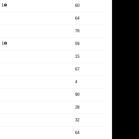
1⚽
60
64
78
1⚽
59
15
67
4
90
28
32
64