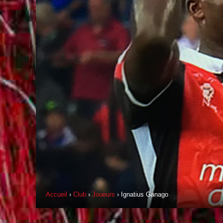
Accueil
›
Club
›
Joueurs
› Ignatius Ganago