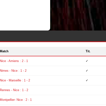
Match
Tit.
Nice - Amiens : 2 - 1
✓
Nimes - Nice : 1 - 2
✓
Nice - Marseille : 1 - 2
✓
Rennes - Nice : 1 - 2
Montpellier- Nice : 2 - 1