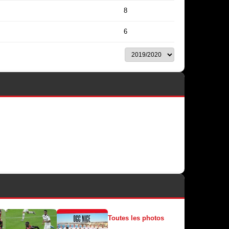
8
6
Toutes les photos