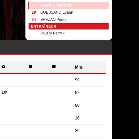
14
GANAGO Ignatius
29
GUESSAND Evann
34
BRAZAO Pedro
ENTRAÎNEUR
VIEIRA Patrick
⚽
🟨
🟥
Min.
90
1⚽
82
90
16
30