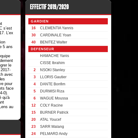
EFFECTIF 2019/2020
GARDIEN
nt
C s’est
16
CLEMENTIA Yannis
7. L’ex
30
CARDINALE Yoan
ion
40
BENITEZ Walter
e 5 ans
DEFENSEUR
équipe
HAMACHE Yanis
idement
CISSE Ibrahim
grer le
 2017-
2
NSOKI Stanley
ch avec
3
LLORIS Gautier
des
ve pour
4
DANTE Bonfim
ets face
5
DURMISI Riza
4-0).
é qu'à
6
WAGUE Moussa
ant
12
COLY Racine
 Lens au
15
BURNER Patrick
20
ATAL Youcef
23
SARR Malang
24
PELMARD Andy