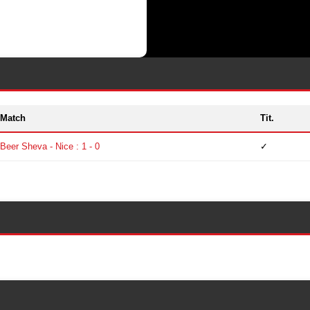
Match
Tit.
Beer Sheva - Nice : 1 - 0
✓