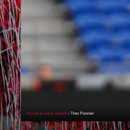
Accueil
›
Club
›
Joueurs
› Theo Pionnier