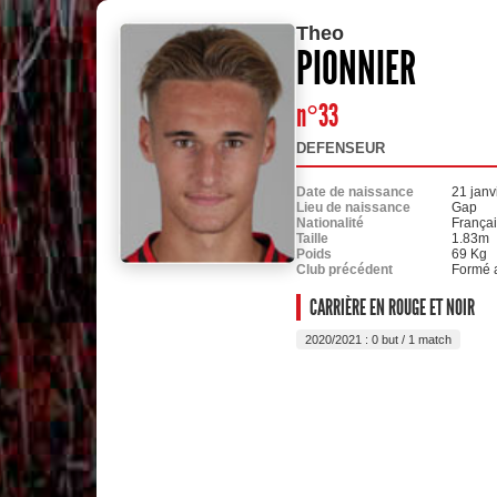
Theo
PIONNIER
n°33
DEFENSEUR
Date de naissance
21 janv
Lieu de naissance
Gap
Nationalité
França
Taille
1.83m
Poids
69 Kg
Club précédent
Formé 
CARRIÈRE EN ROUGE ET NOIR
2020/2021 : 0 but / 1 match