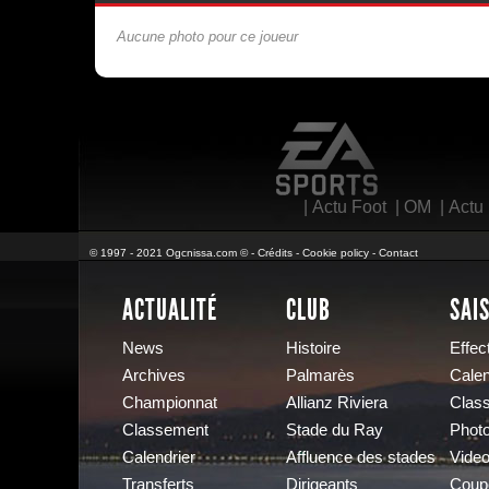
Aucune photo pour ce joueur
EA Sports
|
Actu Foot
|
OM
|
Actu
© 1997 - 2021 Ogcnissa.com © -
Crédits
-
Cookie policy
-
Contact
ACTUALITÉ
CLUB
SAI
News
Histoire
Effect
Archives
Palmarès
Calen
Championnat
Allianz Riviera
Clas
Classement
Stade du Ray
Phot
Calendrier
Affluence des stades
Vide
Transferts
Dirigeants
Coup