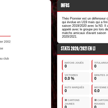
INFOS
Théo Pionnier est un défenseur c
qui évolue en U19 mais qui a fini
saison 2019/2020 avec la N3. Il 
appelé avec le groupe pro lors d
matchs amicaux d'avant saison
2020/2021.
ier 2002
STATS 2020/2021 EN L1
ise
au club
MATCHS JOUÉS
TITULARIS
0
0
VICTOIRES
MINUTES 
0.0 %
0
BUTS MARQUÉS
MOYENNE 
0
0.0
🟨 CARTONS
🟥 CARTON
JAUNES
ROUGES
0
0