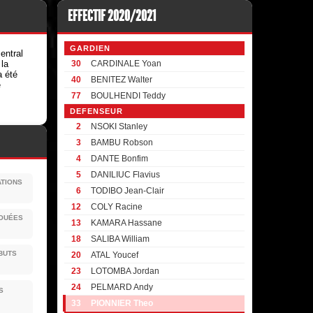
EFFECTIF 2020/2021
GARDIEN
entral
 la
30
CARDINALE Yoan
a été
40
BENITEZ Walter
e
77
BOULHENDI Teddy
DEFENSEUR
2
NSOKI Stanley
3
BAMBU Robson
4
DANTE Bonfim
5
DANILIUC Flavius
ATIONS
6
TODIBO Jean-Clair
12
COLY Racine
JOUÉES
13
KAMARA Hassane
18
SALIBA William
BUTS
20
ATAL Youcef
23
LOTOMBA Jordan
24
PELMARD Andy
S
33
PIONNIER Theo