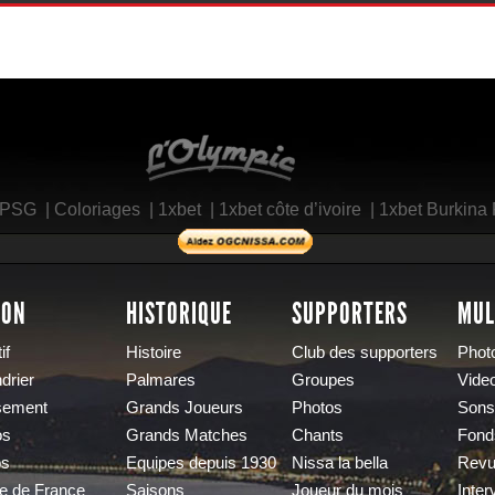
L'Olympic Restaurant
 PSG
|
Coloriages
|
1xbet
|
1xbet côte d’ivoire
|
1xbet Burkina
SON
HISTORIQUE
SUPPORTERS
MUL
if
Histoire
Club des supporters
Phot
drier
Palmares
Groupes
Vide
sement
Grands Joueurs
Photos
Sons
os
Grands Matches
Chants
Fond
os
Equipes depuis 1930
Nissa la bella
Revu
e de France
Saisons
Joueur du mois
Inter