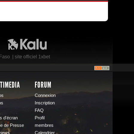
Kalu Nissa
 Faso
|
site officiel 1xbet
TIMEDIA
FORUM
os
Connexion
os
Inscription
FAQ
s d'écran
Profil
e de Presse
membres
views
Calendrier