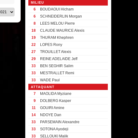
MILIEU
6
BOUDAOUI Hicham
6
SCHNEIDERLIN Morgan
8
LEES MELOU Pierre
18
CLAUDE MAURICE Alexis
19
THURAM Khephren
22
LOPES Rony
27
TROUILLET Alexis
29
REINE ADELAIDE Jeff
33
BEN SEGHIR Salim
33
MESTRALLET Remi
33
WADE Paul
ATTAQUANT
7
MAOLIDA Myziane
9
DOLBERG Kasper
11
GOUIRI Amine
14
NDOYE Dan
33
PARSEMAIN Alexandre
33
SOTONA Ayodeji
33
SELLOUKI Malik