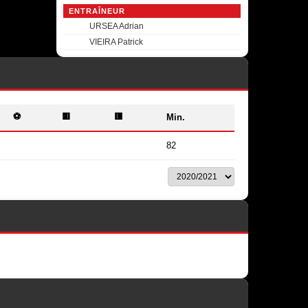
ENTRAÎNEUR
URSEA Adrian
VIEIRA Patrick
⚽
🟨
🟥
Min.
82